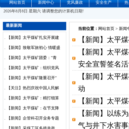
网站首页
新闻中心
党风廉政
安全生产
热
2026年8月8日 星期六 请调整您的计算机日期!
最新新闻
当前位置：
网站首页
>
新闻
. 【新闻】太平煤矿扎实开展建
【新闻】太平煤
. 【新闻】致敬军旅初心 情暖盛
【新闻】太平煤
. 【新闻】太平煤矿团委：“青
安全宣誓签名活
. 【新闻】太平煤矿：组织党风
【新闻】太平煤
. 【新闻】太平煤矿隆重召开“
动
. 【关注】热烈庆祝中国人民解
. 【新闻】太平煤矿：精打细算
【新闻】太平煤
. 【新闻】太平煤矿：在节支降
【新闻】以练为
. 【新闻】企管科召开业务专题
气与井下水害事
. 【新闻】采煤工区多措并举