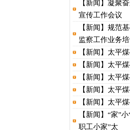
【新闻】凝聚奋
宣传工作会议
【新闻】规范基
监察工作业务培
【新闻】太平煤
【新闻】太平煤
【新闻】太平煤
【新闻】太平煤
【新闻】太平煤
【新闻】“家”小
职工小家”太