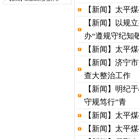
【新闻】太平煤
【新闻】以规立
办“遵规守纪知
【新闻】太平煤矿
【新闻】济宁市
查大整治工作
【新闻】明纪于
守规笃行”青
【新闻】太平煤
【新闻】太平煤