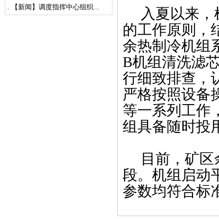
.
【新闻】调度指挥中心组织...
入夏以来，
的工作原则，
余热制冷机组
B
机组清洗滤
行细致排查，
严格按照设备
等一系列工作
组具备随时投
目前，矿区
段。
机组启动
参数均符合标