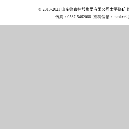
© 2013-2021
山东鲁泰控股集团有限公司
太平煤矿
版
传真：0537-5462088 投稿信箱：tpmkxck