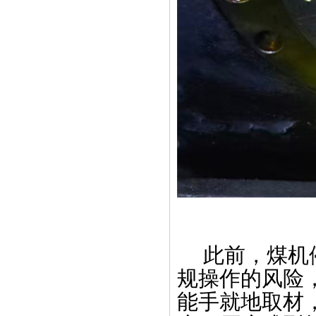
此前，煤机
规操作的风险
能手就地取材