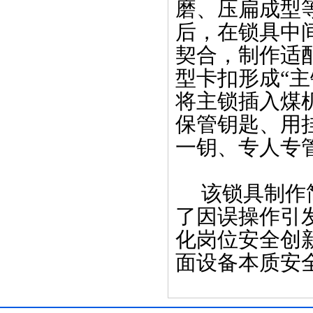
磨、压扁成型
后，在锁具中
契合，制作适
型卡扣形成“主
将主锁插入煤
保管钥匙、用
一钥、专人专
该锁具制作
了因误操作引
化岗位安全创
面设备本质安