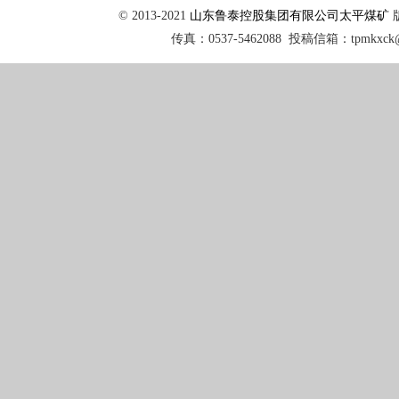
© 2013-2021
山东鲁泰控股集团有限公司
太平煤矿
版
传真：0537-5462088 投稿信箱：tpmkxck