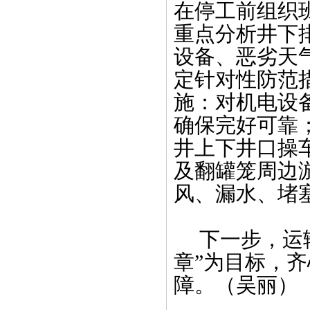
在停工前组织
重点分析井下
设备、恶劣天
定针对性防范
施：对机电设
确保完好可靠
井上下井口操
及翻罐笼周边
风、漏水、堵
下一步，运
章”为目标，
障。（吴丽）