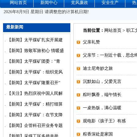
网站首页
新闻中心
党风廉政
安全生产
热
2026年8月9日 星期日 请调整您的计算机日期!
最新新闻
当前位置：
网站首页
>
职工
. 【新闻】太平煤矿扎实开展建
父亲礼赞
. 【新闻】致敬军旅初心 情暖盛
父亲节：一别近十载，思念
. 【新闻】太平煤矿团委：“青
迪士尼奇妙之旅
. 【新闻】太平煤矿：组织党风
沉默如山，父爱无言
. 【新闻】太平煤矿隆重召开“
. 【关注】热烈庆祝中国人民解
粽叶飘香，端午情长
. 【新闻】太平煤矿：精打细算
一桌热饭，满心温暖
. 【新闻】太平煤矿：在节支降
观电影《孩子王》有感
. 【新闻】企管科召开业务专题
粽香深处是家国
. 【新闻】采煤工区多措并举