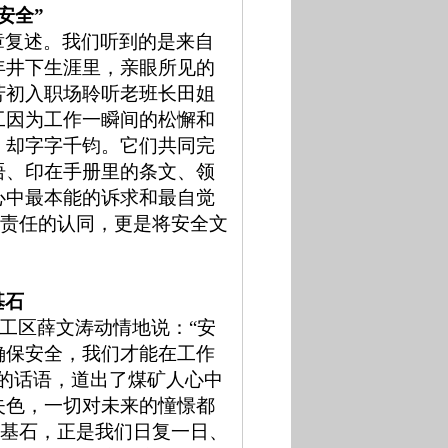
安全”
章复述。我们听到的是来自
年井下生涯里，亲眼所见的
芳初入职场聆听老班长田姐
工因为工作一瞬间的松懈和
，却字字千钧。它们共同完
语、印在手册里的条文、领
心中最本能的诉求和最自觉
是责任的认同，更是将安全文
基石
进工区薛文涛动情地说：“安
确保安全，我们才能在工作
的话语，道出了煤矿人心中
失色，一切对未来的憧憬都
和基石，正是我们日复一日、