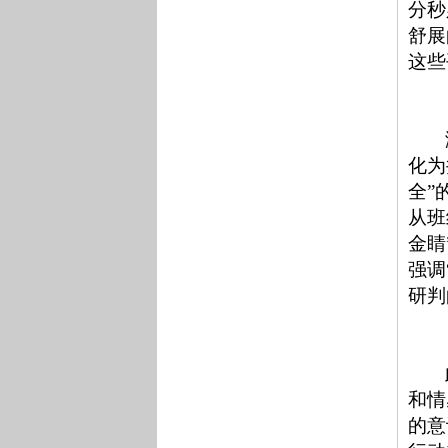
分秒
舒展
这些
化为
全”
从班
金睛
强调
研判
和情
的意