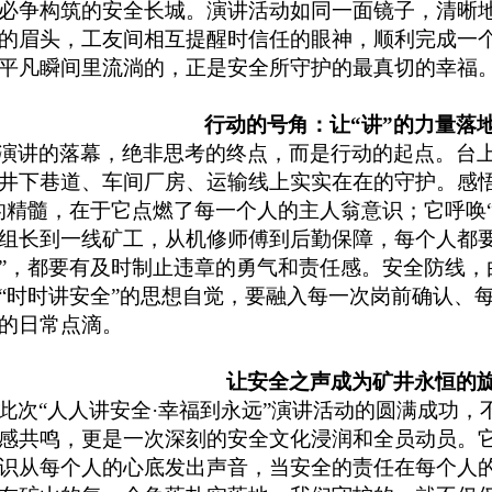
必争构筑的安全长城。演讲活动如同一面镜子，清晰
的眉头，工友间相互提醒时信任的眼神，顺利完成一
平凡瞬间里流淌的，正是安全所守护的最真切的幸福
行动的号角：让“讲”的力量落
演讲的落幕，绝非思考的终点，而是行动的起点。台
井下巷道、车间厂房、运输线上实实在在的守护。感悟
的精髓，在于它点燃了每一个人的主人翁意识；它呼唤
组长到一线矿工，从机修师傅到后勤保障，每个人都要
”，都要有及时制止违章的勇气和责任感。安全防线，
“时时讲安全”的思想自觉，要融入每一次岗前确认、
的日常点滴。
让安全之声成为矿井永恒的
此次“人人讲安全·幸福到永远”演讲活动的圆满成功
感共鸣，更是一次深刻的安全文化浸润和全员动员。
识从每个人的心底发出声音，当安全的责任在每个人