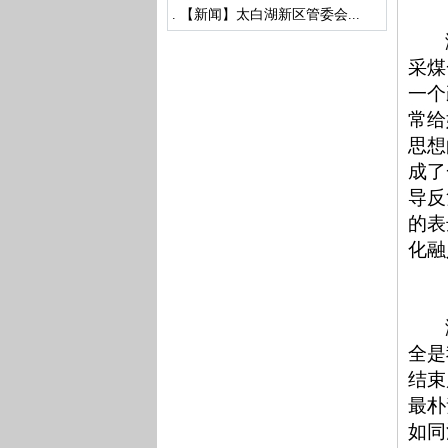
.
【新闻】太白湖新区管委会...
采煤
一个
常给
思想
成了
导反
的表
化融
全是
结束
最朴
如同