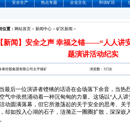
安全生产
热点专题
企业文化
和谐矿区
前位置：
网站首页
>
新闻中心
>
矿区新闻
>
【新闻】安全之声 幸福之锚——“人人讲安
题演讲活动纪实
鲁泰控股集团有限公司太平煤矿
浏览数：
315次
当最后一位演讲者铿锵的话语在会场落下余音，当热
空气中依然涌动着一种沉甸甸的力量。这场以“人人讲
活动圆满落幕，但它所激荡起的关于安全的思考、关
，却如投入心湖的石子，涟漪正一圈圈扩散，深深嵌
。