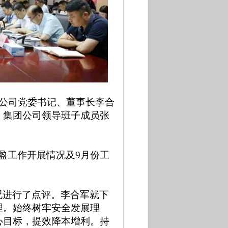
团公司党委书记、董事长李合
。集团公司领导班子成员张
盈工作开展情况及9月份工
况进行了点评。李合军就下
理。始终树牢安全发展理
心目标，提效降本增利。持