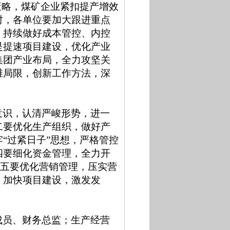
策略，煤矿企业紧扣提产增效
时，各单位要加大跟进重点
。持续做好成本管控、内控
是提速项目建设，优化产业
集团产业布局，全力攻坚关
维局限，创新工作方法，深
意识，认清严峻形势，进一
二要优化生产组织，做好产
“过紧日子”思想，严格管控
四要细化资金管理，全力开
；五要优化营销管理，压实营
，加快项目建设，激发发
成员、财务总监；生产经营