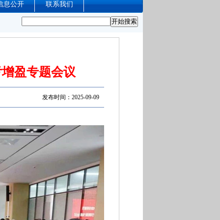
信息公开
联系我们
亏增盈专题会议
发布时间：2025-09-09